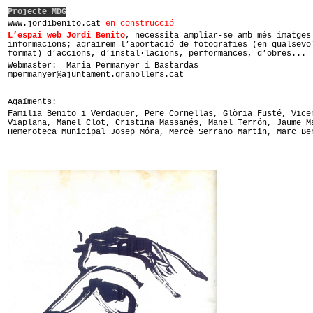
Projecte MDG
www.jordibenito.cat
en construcció
L’espai web
Jordi Benito
, necessita ampliar-se amb més imatges
informacions; agrairem l’aportació de fotografies (en qualsevo
format) d’accions, d’instal·lacions, performances, d’obres..
Webmaster: Maria Permanyer i Bastardas
mpermanyer@ajuntament.granollers.cat
Agaïments:
Familia Benito i Verdaguer, Pere Cornellas, Glòria Fusté, Vice
Viaplana, Manel Clot, Cristina Massanés, Manel Terrón, Jaume M
Hemeroteca Municipal Josep Móra, Mercè Serrano Martin, Marc Be