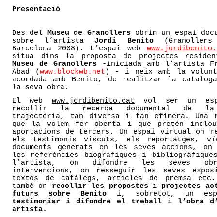
Presentació
Des del
Museu de Granollers
obrim un espai doc
sobre l’artista
Jordi Benito
(Granollers
Barcelona 2008). L’espai web
www.jordibenito.
situa dins la proposta de projectes residen
Museu de Granollers
-iniciada amb l’artista Fr
Abad (
www.blockwb.net
) - i neix amb la volunt
acordada amb Benito, de realitzar la catalog
la seva obra.
El web
www.jordibenito.cat
vol ser un esp
recollir la recerca documental de la
trajectòria, tan diversa i tan efímera. Una 
que la volem fer oberta i que pretén inclou
aportacions de tercers. Un espai virtual on r
els testimonis viscuts, els reportatges, ví
documents generats en les seves accions, on 
les referències biogràfiques i bibliogràfique
l’artista, on difondre les seves ob
intervencions, on resseguir les seves exposi
textos de catàlegs, articles de premsa etc.
també on
recollir les propostes i projectes ac
futurs sobre Benito
i, sobretot, un es
testimoniar i difondre el treball i l’obra d
artista.