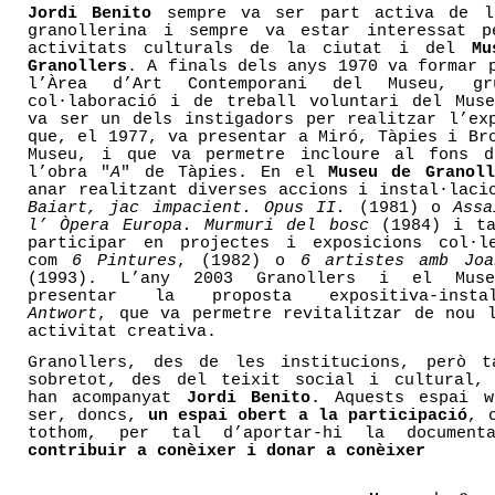
Jordi Benito
sempre va ser part activa de l
granollerina i sempre va estar interessat p
activitats culturals de la ciutat i del
Mu
Granollers
. A finals dels anys 1970 va formar 
l’Àrea d’Art Contemporani del Museu, g
col·laboració i de treball voluntari del Mus
va ser un dels instigadors per realitzar l’ex
que, el 1977, va presentar a Miró, Tàpies i Br
Museu, i que va permetre incloure al fons d
l’obra "
A
" de Tàpies. En el
Museu de Granoll
anar realitzant diverses accions i instal·laci
Baiart, jac impacient. Opus II.
(1981) o
Assa
l’ Òpera Europa. Murmuri del bosc
(1984) i ta
participar en projectes i exposicions col·le
com
6 Pintures
, (1982) o
6 artistes amb Joa
(1993). L’any 2003 Granollers i el Mus
presentar la proposta expositiva-instal
Antwort
, que va permetre revitalitzar de nou 
activitat creativa.
Granollers, des de les institucions, però t
sobretot, des del teixit social i cultural, 
han acompanyat
Jordi Benito
. Aquests espai w
ser, doncs,
un espai obert a la participació
, 
tothom, per tal d’aportar-hi la document
contribuir a conèixer i donar a conèixer