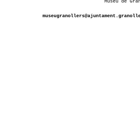
Museu de Gra
museugranollers@ajuntament.granoll